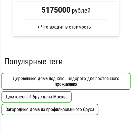
Металлические сваи 108 диаметр
5175000
рублей
Что входит в стоимость
Сухой брус
Стропила, балки 50х200 мм
Кровля металлочерепица
Популярные теги
Метизы, саморезы, гвозди
Сборка на березовые нагеля, джут
Металлические сваи 108 диаметр
Деревянные дома под ключ недорого для постоянного
проживания
Дом клееный брус цена Москва
Загородные дома из профилированного бруса