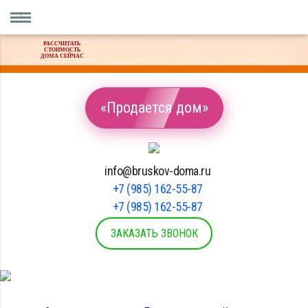
РАССЧИТАТЬ
Оплата материала только после проверки качества на вашем
СТОИМОСТЬ
ДОМА СЕЙЧАС
участке. Работаем без предоплаты в 17 регионах! Строим в кредит.
«Продается дом»
info@bruskov-doma.ru
+7 (985) 162-55-87
+7 (985) 162-55-87
ЗАКАЗАТЬ ЗВОНОК