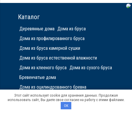
Каталог
Деревянные дома
Дома из бруса
Дома из профилированного бруса
Дома из бруса камерной сушки
Дома из бруса естественной влажности
Дома из клееного бруса
Дома из сухого бруса
Бревенчатые дома
Дома из оцилиндрованного бревна
Этот сайт использует cookie для хранения данных. Продолжая
Проекты
использовать сайт, Вы даете свое согласие на работу с этими файлами.
OK
Бани под ключ
Бани из бруса
Бани из бруса естественной влажности
Бани из бруса камерной сушки