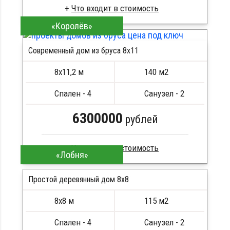
Что входит в стоимость
«Королёв»
Сухой брус
Стропила, балки 50х200 мм
Современный дом из бруса 8x11
Кровля металлочерепица
Метизы, саморезы, гвозди
8х11,2 м
140 м2
Сборка на березовые нагеля, джут
Металлические сваи 108 диаметр
Спален - 4
Санузел - 2
6300000
рублей
Что входит в стоимость
«Лобня»
Профилированный брус
Простой деревянный дом 8x8
Стропила, балки 50х200 мм
Кровля металлочерепица
8х8 м
115 м2
Метизы, саморезы, гвозди
Сборка на березовые нагеля, джут
Спален - 4
Санузел - 2